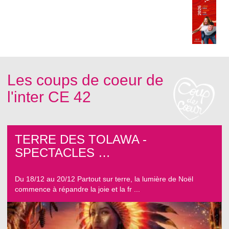
Les coups de coeur de
l'inter CE 42
TERRE DES TOLAWA -
SPECTACLES …
Du 18/12 au 20/12 Partout sur terre, la lumière de Noël
commence à répandre la joie et la fr ...