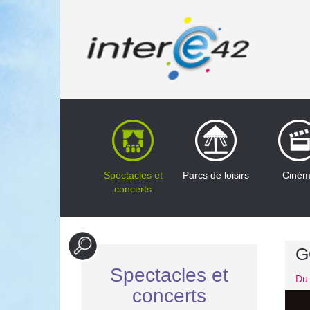
Spectacles et
Parcs de loisirs
Ciné
concerts
G
Spectacles et
Du 
concerts