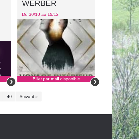
WERBER
Du 30/10 au 19/12
Billet par mail disponible
40
Suivant »