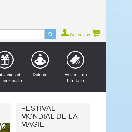
Connexion
|
d’achats et
Détente
Encore + de
mmez malin
billetterie
Y
FESTIVAL
MONDIAL DE LA
MAGIE