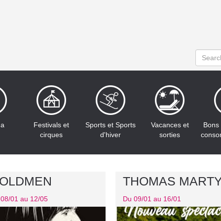
ma
Festivals et
Sports et Sports
Vacances et
Bons 
cirques
d'hiver
sorties
conso
OLDMEN
THOMAS MART
08/01 au 12/05
Du 09/01 au 16/01