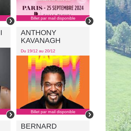
Billet par mail disponible
I
ANTHONY
KAVANAGH
Du 19/12 au 20/12
Billet par mail disponible
BERNARD