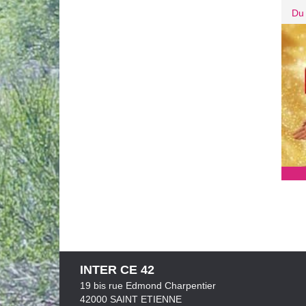
Du 
INTER CE 42
19 bis rue Edmond Charpentier
42000 SAINT ETIENNE