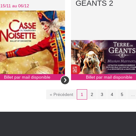
GÉANTS 2
15/11 au 06/12
Billet par mail disponible
Billet par mail disponible
« Précédent
1
2
3
4
5
…