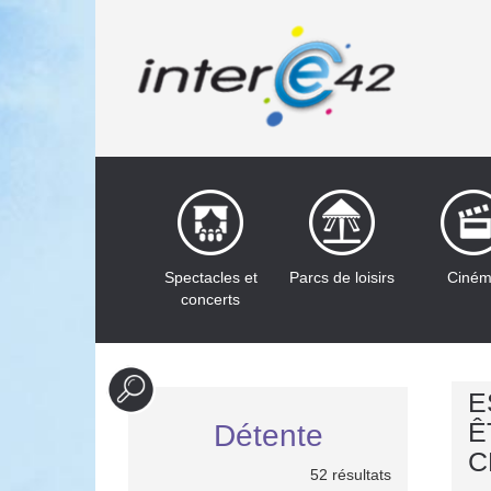
Spectacles et
Parcs de loisirs
Ciné
concerts
E
Ê
Détente
C
52 résultats