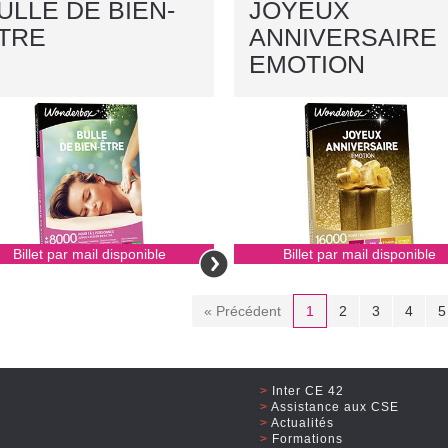
ULLE DE BIEN-
JOYEUX
TRE
ANNIVERSAIRE
EMOTION
Billet par mail disponible
Billet par mail disponible
« Précédent
1
2
3
4
5
Inter CE 42
Assistance aux CSE
Actualités
Formations