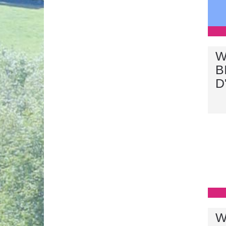
W
B
D
W