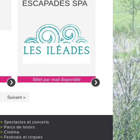
ESCAPADES SPA
Billet par mail disponible
Suivant »
Spectacles et concerts
Parcs de loisirs
Cinéma
Festivals et cirques