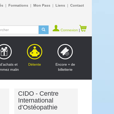
és
Formations
Mon Pass
Liens
Contact
Connexion
|
d’achats et
Détente
Encore + de
mmez malin
billetterie
CIDO - Centre
International
d'Ostéopathie