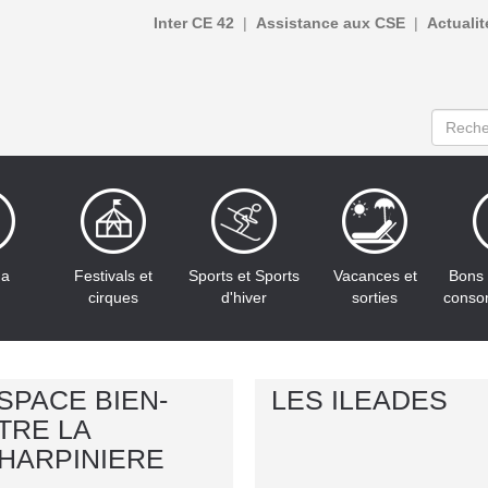
Inter CE 42
Assistance aux CSE
Actualit
ma
Festivals et
Sports et Sports
Vacances et
Bons 
cirques
d'hiver
sorties
conso
SPACE BIEN-
LES ILEADES
TRE LA
HARPINIERE