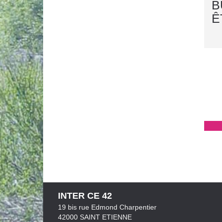
B
Ê
INTER CE 42
19 bis rue Edmond Charpentier
42000 SAINT ETIENNE